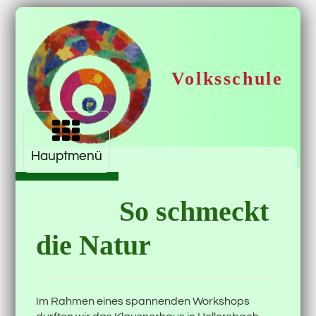
Volksschule
Navigation
aufklappen
Krimml
Hauptmenü
So schmeckt
die Natur
Im Rahmen eines spannenden Workshops